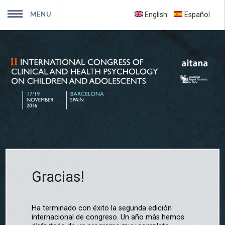
English
Español
Presentación
Comités
Programa
Inscripción
Envío de trabajos
Sede
Viajes y alojamiento
Newsletters
Contacto
Entidades colaboradoras
Ediciones anteriores
Álbum
MENU
Gracias!
Ha terminado con éxito la segunda edición
internacional de congreso. Un año más hemos