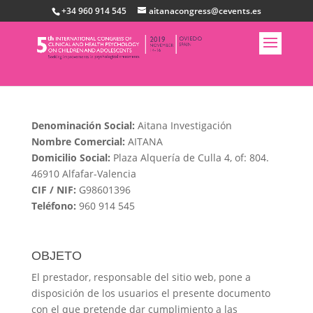
+34 960 914 545
aitanacongress@cevents.es
Denominación Social:
Aitana Investigación
Nombre Comercial:
AITANA
Domicilio Social:
Plaza Alquería de Culla 4, of: 804.
46910 Alfafar-Valencia
CIF / NIF:
G98601396
Teléfono:
960 914 545
OBJETO
El prestador, responsable del sitio web, pone a
disposición de los usuarios el presente documento
con el que pretende dar cumplimiento a las