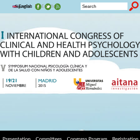
Skip to main content
English
Español
Síguenos:
2015
Search form
Symposium
Nacional de
Psicología
Clínica y de
la Salud con
niños y
adolescentes
Presentation
Committees
Congress Program
Registration