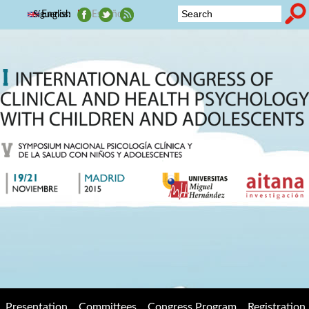
Skip to main content
English
Español
Síguenos:
2015
Search form
Symposium
Nacional de
Psicología
Clínica y de
la Salud con
niños y
adolescentes
Presentation
Committees
Congress Program
Registration