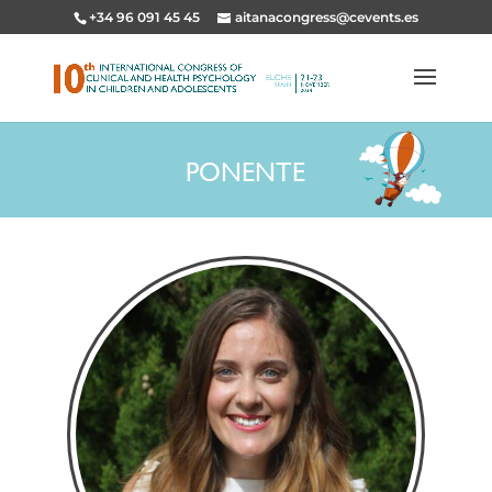
+34 96 091 45 45
aitanacongress@cevents.es
PONENTE