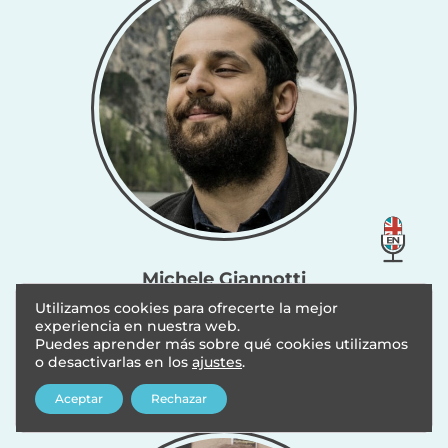
Michele Giannotti
Universidad eCampus. Italy
Utilizamos cookies para ofrecerte la mejor
experiencia en nuestra web.
Relación de coparentalidad y funcionamiento familiar
Puedes aprender más sobre qué cookies utilizamos
o desactivarlas en los
ajustes
.
Leer más
Aceptar
Rechazar