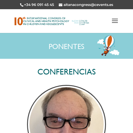
+34 96 091 45 45
aitanacongress@cevents.es
PONENTES
CONFERENCIAS