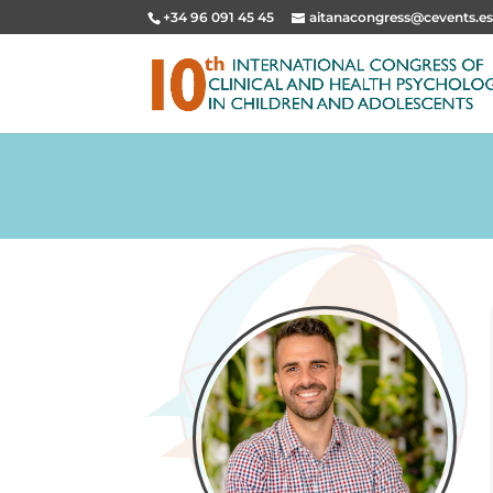
+34 96 091 45 45
aitanacongress@cevents.e