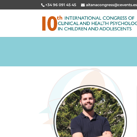
+34 96 091 45 45
aitanacongress@cevents.e