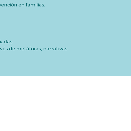
vención en familias.
ciadas.
avés de
metáforas, narrativas