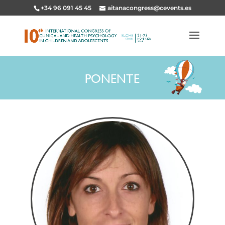
+34 96 091 45 45
aitanacongress@cevents.es
PONENTE