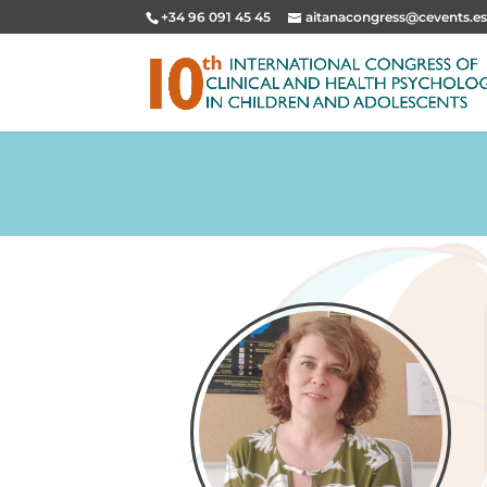
+34 96 091 45 45
aitanacongress@cevents.e