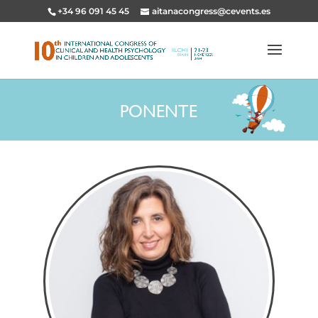
+34 96 091 45 45
aitanacongress@cevents.es
PONENTE