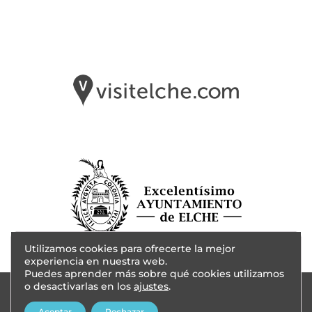
Utilizamos cookies para ofrecerte la mejor
experiencia en nuestra web.
Puedes aprender más sobre qué cookies utilizamos
o desactivarlas en los
ajustes
.
© 2024 - AITANA INVESTIGACIÓN | Diseño
Cevents
Aceptar
Rechazar