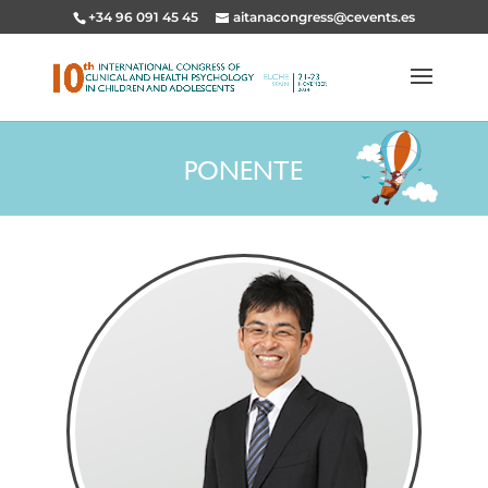
+34 96 091 45 45
aitanacongress@cevents.es
PONENTE