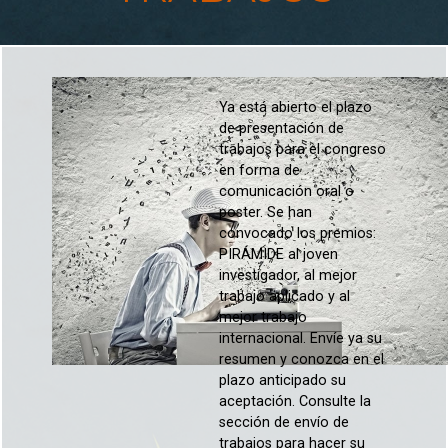
Usted está aquí
Ya está abierto el plazo
de presentación de
trabajos para el congreso
en forma de
comunicación oral o
poster. Se han
convocado los premios:
PIRÁMIDE al joven
investigador, al mejor
trabajo aplicado y al
mejor trabajo
internacional. Envíe ya su
resumen y conozca en el
plazo anticipado su
aceptación. Consulte la
sección de envío de
trabajos para hacer su