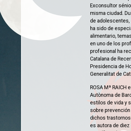
Exconsultor sénior 
misma ciudad. Dur
de adolescentes, 
ha sido de especi
alimentario, temas
en uno de los pro
profesional ha re
Catalana de Recerc
Presidencia de Ho
Generalitat de Ca
ROSA Mª RAICH es 
Autònoma de Barc
estilos de vida y
sobre prevención 
dichos trastornos
es autora de diez