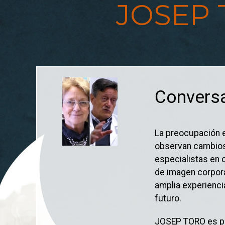
JOSEP 
Usted está aquí
Conversa
La preocupación e
observan cambios
especialistas en 
de imagen corpora
amplia experiencia
futuro.
JOSEP TORO es pro