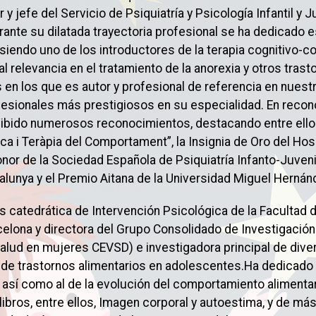
y jefe del Servicio de Psiquiatría y Psicología Infantil y Ju
ante su dilatada trayectoria profesional se ha dedicado e
siendo uno de los introductores de la terapia cognitivo-c
al relevancia en el tratamiento de la anorexia y otros tra
 en los que es autor y profesional de referencia en nuestr
fesionales más prestigiosos en su especialidad. En recon
cibido numerosos reconocimientos, destacando entre ellos
a i Teràpia del Comportament”, la Insignia de Oro del Hospi
nor de la Sociedad Española de Psiquiatría Infanto-Juvenil
talunya y el Premio Aitana de la Universidad Miguel Hernán
catedrática de Intervención Psicológica de la Facultad de
elona y directora del Grupo Consolidado de Investigaci
 salud en mujeres CEVSD) e investigadora principal de div
de trastornos alimentarios en adolescentes.Ha dedicado 
 así como al de la evolución del comportamiento alimenta
 libros, entre ellos, Imagen corporal y autoestima, y de m