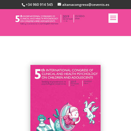
+34 960 914 545
aitanacongress@cevents.es