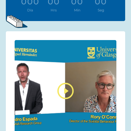
000
00
00
00
:
:
:
Día
Hrs
Min
Seg