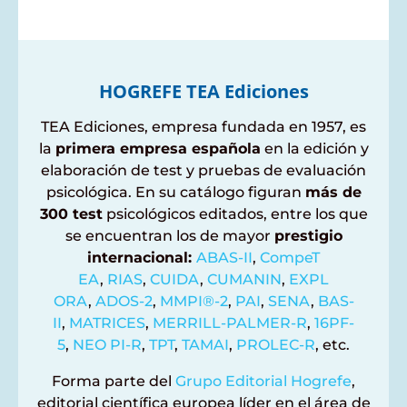
HOGREFE TEA Ediciones
TEA Ediciones, empresa fundada en 1957, es
la
primera empresa española
en la edición y
elaboración de test y pruebas de evaluación
psicológica. En su catálogo figuran
más de
300 test
psicológicos editados, entre los que
se encuentran los de mayor
prestigio
internacional:
ABAS-II
,
CompeT
EA
,
RIAS
,
CUIDA
,
CUMANIN
,
EXPL
ORA
,
ADOS-2
,
MMPI®-2
,
PAI
,
SEN
A
,
BAS-
II
,
MATRICES
,
MERRILL-
PALMER-R
,
16PF-
5
,
NEO PI-R
,
TPT
,
TAMAI
,
PROLEC-R
, etc.
Forma parte del
Grupo Editorial Hogrefe
,
editorial científica europea líder en el área de