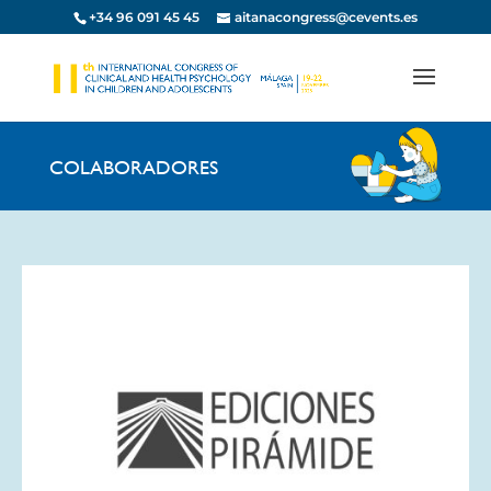
+34 96 091 45 45
aitanacongress@cevents.es
COLABORADORES