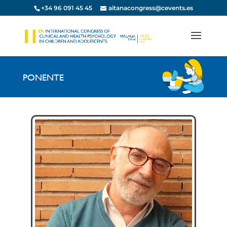
+34 96 091 45 45
aitanacongress@cevents.es
PONENTE