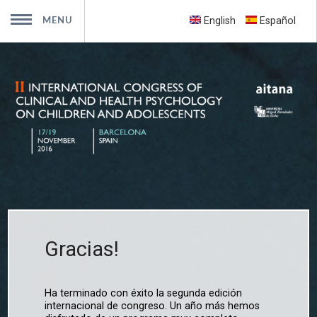
English
Español
Presentación
Comités
Programa
Inscripción
Envío de trabajos
Sede
Viajes y alojamiento
Newsletters
Contacto
Entidades colaboradoras
Ediciones anteriores
Álbum
MENU
Gracias!
Ha terminado con éxito la segunda edición
internacional de congreso. Un año más hemos