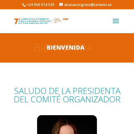
+34 960 914 545
aitanacongress@cevents.es
BIENVENIDA
BIENVENIDA
SALUDO DE LA PRESIDENTA
DEL COMITÉ ORGANIZADOR