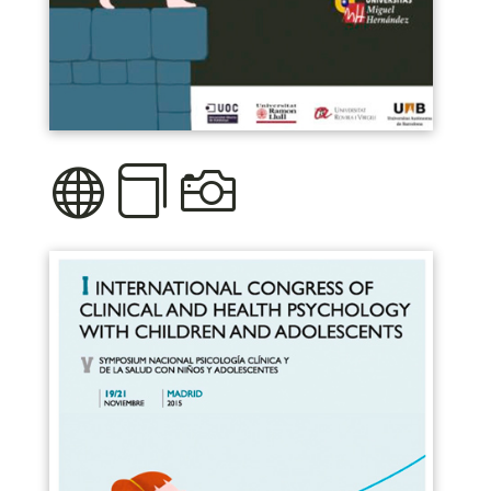


