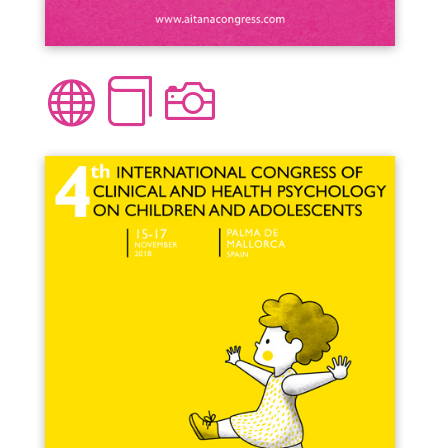


