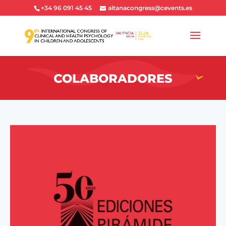
+34 96 091 45 45
aitanacongress@cevents.es
COLABORADORES