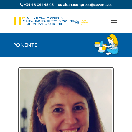
+34 96 091 45 45
aitanacongress@cevents.es
PONENTE