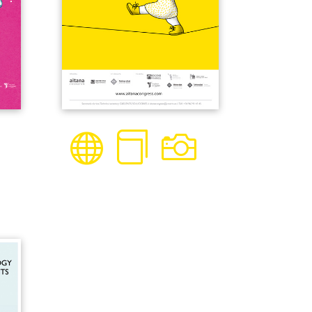


