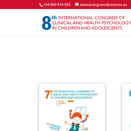
+34 960 914 545
aitanacongress@cevents.es