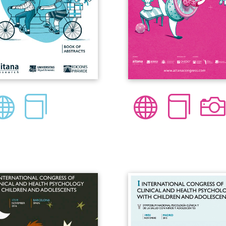




